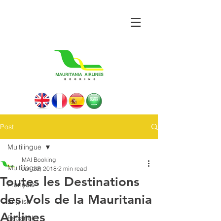
Post
Multilingue
MAI Booking
Multilingue
Jan 22, 2018
2 min read
Toutes les Destinations
Français
des Vols de la Mauritania
English
Airlines
Español